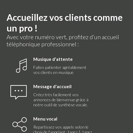
Mise en attente
Accueillez vos clients comme
un pro !
Avec votre numéro vert, profitez d’un accueil
téléphonique professionnel :
Musique d'attente
Journal d'appels
Faites patienter agréablement
vos clients en musique
Message d'accueil
Créez très facilement vos
annonces de bienvenue grâce à
notre outil de synthèse vocale.
Enregistrement des appels
Menu vocal
Repartissez vos appels selon le
choix de l'appelant : tapez 1, tapez