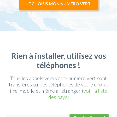
JE CHOISIS MON NUMÉRO VERT
Annonces vocales
Rien à installer, utilisez vos
téléphones !
Musique d'attente
Tous les appels vers votre numéro vert sont
transférés sur les téléphones de votre choix :
fixe, mobile et même à l’étranger (
voir la liste
des pays
)
Menu Vocal tapez 1, tapez 2